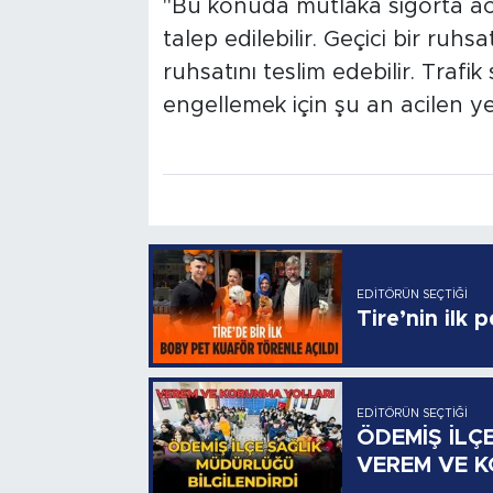
"Bu konuda mutlaka sigorta ace
talep edilebilir. Geçici bir ruhsa
ruhsatını teslim edebilir. Trafik
engellemek için şu an acilen ye
EDITÖRÜN SEÇTIĞI
Tire’nin ilk 
EDITÖRÜN SEÇTIĞI
ÖDEMİŞ İLÇ
VEREM VE 