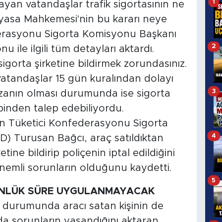
1
 olmayan vatandaşlar trafik sigortasının ne
ayasa Mahkemesi'nin bu kararı neye
derasyonu Sigorta Komisyonu Başkanı
2
ile ilgili tüm detayları aktardı.
sigorta şirketine bildirmek zorundasınız.
 vatandaşlar 15 gün kuralından dolayı
3
azanın olması durumunda ise sigorta
hibinden talep edebiliyordu.
an Tüketici Konfederasyonu Sigorta
4
 Turusan Bağcı, araç satıldıktan
tine bildirip poliçenin iptal edildiğini
nemli sorunların olduğunu kaydetti.
5
GÜNLÜK SÜRE UYGULANMAYACAK
ı durumunda aracı satan kişinin de
 sorunların yaşandığını aktaran