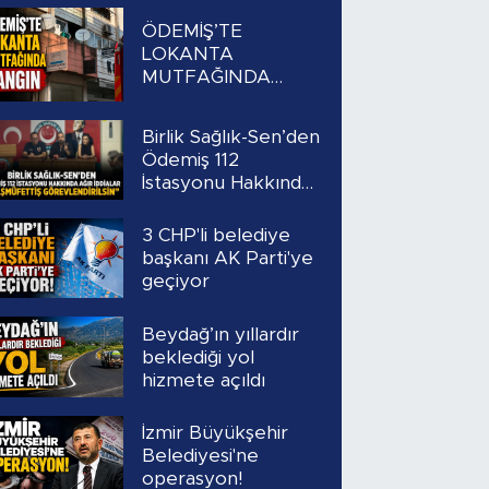
ÖDEMİŞ’TE
LOKANTA
MUTFAĞINDA
YANGIN
Birlik Sağlık-Sen’den
Ödemiş 112
İstasyonu Hakkında
Ağır İddialar
“Başmüfettiş
3 CHP'li belediye
Görevlendirilsin”
başkanı AK Parti'ye
geçiyor
Beydağ’ın yıllardır
beklediği yol
hizmete açıldı
İzmir Büyükşehir
Belediyesi'ne
operasyon!