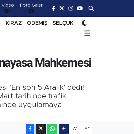
Video
Foto Galeri
Ğ
KİRAZ
ÖDEMİŞ
SELÇUK
: Anayasa Mahkemesi
i 'En son 5 Aralık' dedi!
art tarihinde trafik
arihinde uygulamaya
-
+
A
A