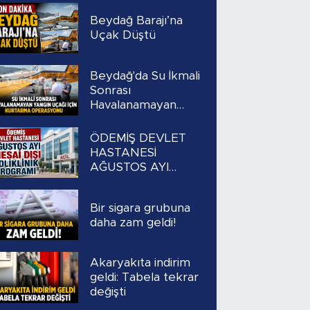
Beydağ Barajı’na
Uçak Düştü
Beydağ'da Su İkmali
Sonrası
Havalanamayan
Yangın Uçağı İçin
Kurtarma
ÖDEMİŞ DEVLET
Operasyonu
HASTANESİ
AĞUSTOS AYI
MESAİ DIŞI
POLİKLİNİK
Bir sigara grubuna
PROGRAMI
daha zam geldi!
Akaryakıta indirim
geldi: Tabela tekrar
değişti