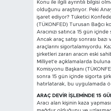
Konu ile ilgili ayrıntılı bilgisi
olduğunu araştırıyor. Peki An
işaret ediyor? Tüketici Konfe
(TÜKONFED) Turusan Bağcı konu 
Aracınızı satınca 15 gün içinde 
Ancak araç satışı sonrası bazı
araçlarını sigortalamıyordu. K
şirketleri zararı aracın eski sa
Milliyet'e açıklamalarda bulun
Komisyonu Başkanı (TÜKONFED)
sonra 15 gün içinde sigorta şirke
hatırlatarak, bu uygulamada ö
ARAÇ DEVİR İŞLEMİNDE 15 
Aracı alan kişinin kaza yapmas
mağdur olduğunu ve uzlaşmada