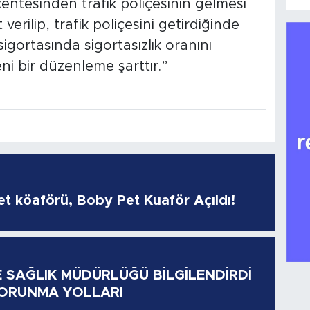
ntesinden trafik poliçesinin gelmesi
t verilip, trafik poliçesini getirdiğinde
 sigortasında sigortasızlık oranını
ni bir düzenleme şarttır.”
pet köaförü, Boby Pet Kuaför Açıldı!
E SAĞLIK MÜDÜRLÜĞÜ BİLGİLENDİRDİ
KORUNMA YOLLARI