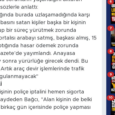
6
özlerle anlattı:
ptığında burada uzlaşamadığında karşı
asını satan kişiler başka bir kişinin
7
lup bir süreç yürütmek zorunda
ortalısı arabayı satmış, başkası almış, 15
aptığında hasar ödemek zorunda
8
Gazete’de yayımlandı. Anayasa
y sonra yürürlüğe girecek dendi. Bu
 Artık araç devir işlemlerinde trafik
9
uygulanmayacak"
İ
inin poliçe iptalini hemen sigorta
10
 kaydeden Bağcı, "Alan kişinin de belki
 birkaç gün içerisinde poliçe yapması