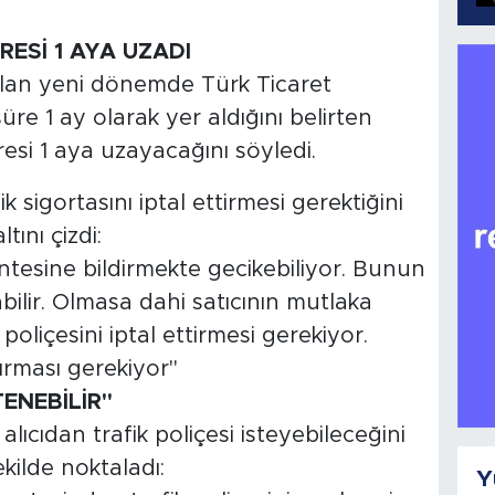
RESİ 1 AYA UZADI
olan yeni dönemde Türk Ticaret
re 1 ay olarak yer aldığını belirten
resi 1 aya uzayacağını söyledi.
k sigortasını iptal ettirmesi gerektiğini
tını çizdi:
centesine bildirmekte gecikebiliyor. Bunun
ilir. Olmasa dahi satıcının mutlaka
liçesini iptal ettirmesi gerekiyor.
ırması gerekiyor"
ENEBİLİR"
alıcıdan trafik poliçesi isteyebileceğini
kilde noktaladı:
Y